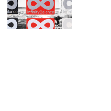
インフィニティバランスカード
価格
￥3,500