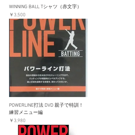
WINNING BALL Tシャツ（赤文字）
価格
￥3,500
POWERLINE打法 DVD 親子で特訓！
練習メニュー編
価格
￥3,980