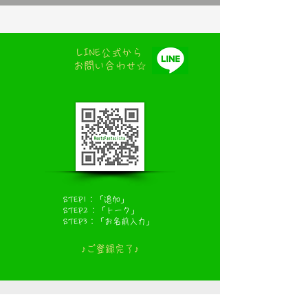
LINE公式から
お問い合わせ☆
STEP1：「追加」
STEP2：「トーク」
​STEP3：「お名前入力」
​♪ご登録完了♪