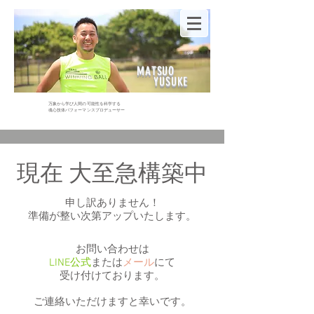
MATSUO
YUSUKE
万象から学び人間の可能性を科学する
​魂心技体パフォーマンスプロデューサー
現在 大至急構築中
​申し訳ありません！
準備が整い次第
アップいたします。
お問い合わせは
LINE公式
または
メール
にて
受け付けております。
​ご連絡いただけますと幸いです。